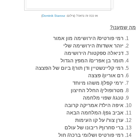
אז ככה זה נראה? (צילום:
Dominik Starosz
)
מה שמענו?
רמי פורטיס/ הירושימה מון אמור
יזהר אשדות/ הירושימה שלי
דניאלה ספקטור/ הירושימה
תומר בן אפרים/ המפץ הגדול
רמי קליינשטיין ודן תורן/ ביום של הפצצה
רם אוריון/ פצצה
ירמי קפלן/ משהו מיוחד
מטרופולין/ החלל החיצון
טנגו/ שפוי מלחמה
איפה הילד/ אמריקה קרובה
אביב גפן/ המלחמה הבאה
ערן צור/ על קו העימות
ברי סחרוף/ ריבונו של עולם
רמי פורטיס ושלומי ברכה/ חול