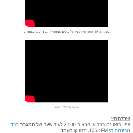
בשנות ה-80' אסור היה לשיר על מילים שמתחילות ב-ז'. טנגו מצונזרים
איפה הילד? בדשא
שרדתם?
יופי. בואו גם ברביעי הבא ב-22:00 לעוד שעה של
המגבר
ב
רדיו
הבינתחומי
106.4FM. תחזיקו מעמד!