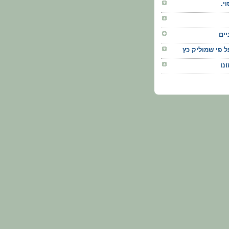
י.
יים
ל פי שמוליק כץ
נו