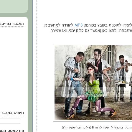
המגבר בפייסב
האזין לתוכנית בקובץ בפורמט
MP3
להורדה למחשב או
תבחרו, לחצו כאן (אפשר גם קליק ימני, ואז שמירה
חיפוש במגבר
 בהכנות להופעה. לורנה B (צילום: יובל יוסף/ יח"צ)
פודקאסט המגבר ב