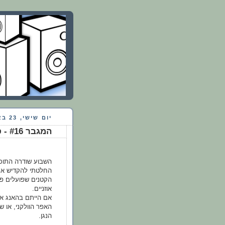
יום שישי, 23 באפריל 2010
המגבר #16 - ספיישל אינדי ליום העצמאות 20/4/10
השבוע שודרה התוכנית ה
החלטתי להקדיש את 
הקטנים שפועלים פה
אוזניים.
אם הייתם בהאנג או
האפר הוולקני, או ש
הנגן.