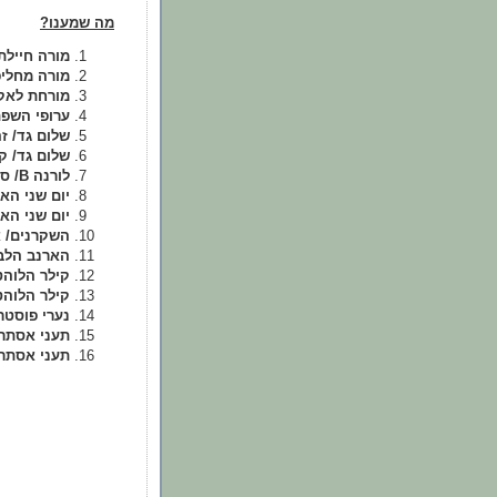
מה שמענו?
מורה חיילת
מורה מחליפ
מורחת לאק
ערופי השפת
שלום גד/ ז
שלום גד/ ק
לורנה B/ ספינות
יום שני הא
יום שני הא
השקרנים/ א
הארנב הלבן
קילר הלוהט
קילר הלוהט
נערי פוסטר
תעני אסתר/
תעני אסתר/