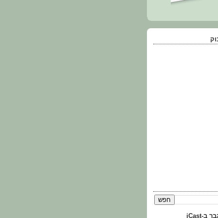
וק
-iCast