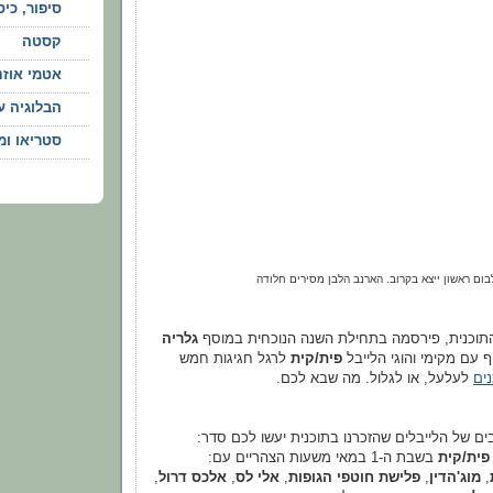
סיפור, כיסו
קסטה
‫אטמי אוזנ‬
‫הבלוגיה ע
סטריאו ומו
בום ראשון ייצא בקרוב. הארנב הלבן מסירים חלודה
התוכנית, פירסמה בתחילת השנה הנוכחית במוסף
גלריה
ף עם מקימי והוגי הלייבל
פית/קית
לרגל חגיגות חמש
נים
לעלעל, או לגלול. מה שבא לכם.
ים של הלייבלים שהזכרנו בתוכנית יעשו לכם סדר:
פית/קית
בשבת ה-1 במאי משעות הצהריים עם:
,
מוג'הדין
,
פלישת חוטפי הגופות
,
אלי לס
,
אלכס דרול
,