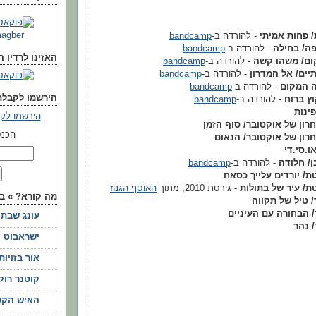
magber
/ פחות אמיתי
- להורדה ב-
bandcamp
ה/ בחילה
- להורדה ב-
bandcamp
האזינו לרדיו הבינת
ום/ משהו קשה
- להורדה ב-
bandcamp
יים/ אל המדרון
- להורדה ב-
bandcamp
ה המקום
- להורדה ב-
bandcamp
הירשמו לקבלת
וץ ברוח
- להורדה ב-
bandcamp
הירשמו לקבל
חרון של אוקטובר/ סוף הזמן
הכנס
חרון של אוקטובר/ הנאום
ו.סי.די
/ חלודה
- להורדה ב-
bandcamp
ת/ יורדים עלייך כסאח
ת/ עיר של בתולות
- גירסת 2010, מתוך
האוסף הגנוז
מה קורא? » בל
/ טיל של תקווה
 הבחורה עם העיניים
‫עונג שבת‬
 נהר
ישראבוט
‫אור בזויות‬
קוטנר רוק
‫האיש הקט‬