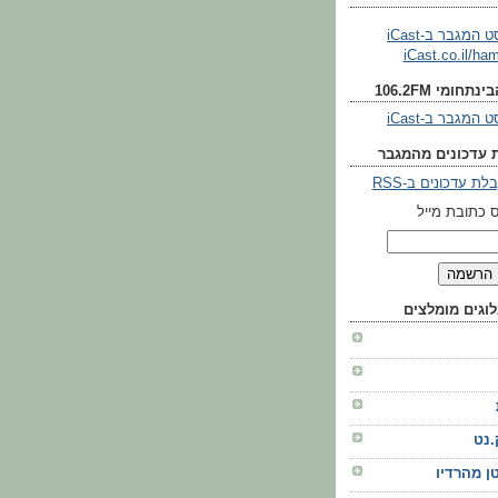
iCast.co.il/ha
חומי 106.2FM
 עדכונים מהמגבר
ת עדכונים ב-RSS
 כתובת מייל
וגים מומלצים
.נט
ן מהרדיו